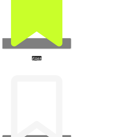
Идея
FigureAi. Производитель
роботов полного цикла