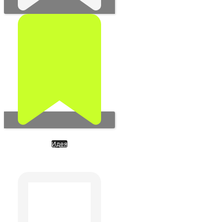
Идея
VAST DATA. Больше чем ИИ и
BigData. Новый подход к ИИ-
вычислениям