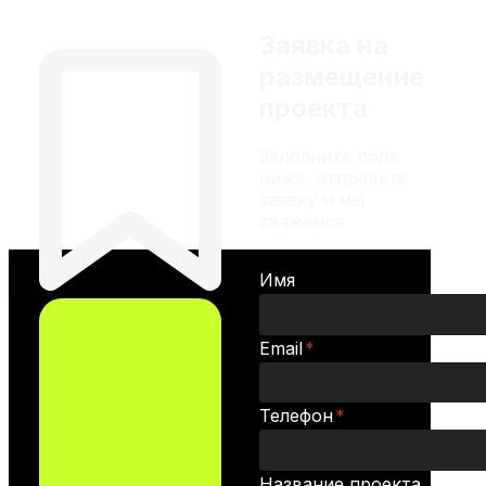
Проект «Прометей».
Следующий шаг развития ИИ
Заявка на
размещение
проекта
Заполните поля
ниже, отправьте
заявку и мы
свяжемся
Имя
Email
*
Телефон
*
Название проекта