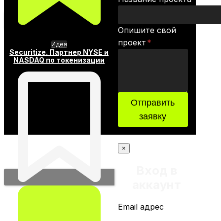
Опишите свой
проект
*
Идея
Securitize. Партнер NYSE и
NASDAQ по токенизации
Отправить
заявку
×
Вход в
аккаунт
Email адрес