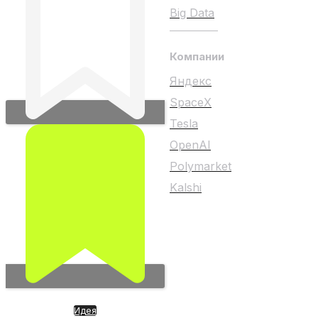
Big Data
Компании
Яндекс
SpaceX
Tesla
OpenAI
Polymarket
Kalshi
Любой материал на
сайте не является
индивидуальной
инвестиционной
рекомендацией
Идея