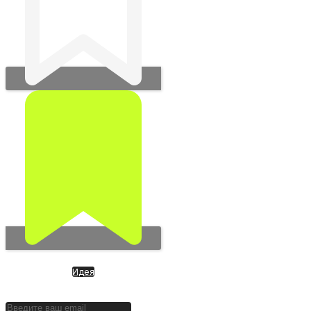
Идея
Cashea. SuperApp из
Венесуэлы. Финансовая ОС