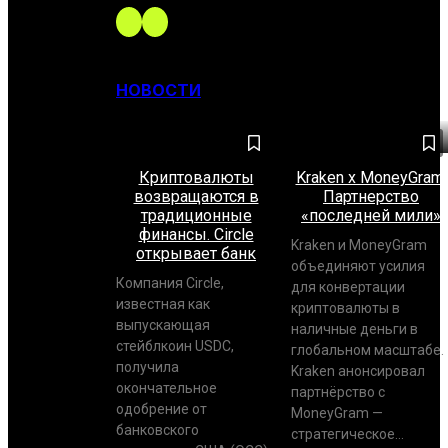
НОВОСТИ
Криптовалюты
Kraken x MoneyGram.
возвращаются в
Партнерство
традиционные
«последней мили»
финансы. Circle
Kraken и MoneyGram
открывает банк
объединяют усилия
Компания Circle,
для конвертации
известная как
криптовалюты в
выпускающая
наличные деньги в
стейблкоин USDC,
глобальном масштабе.
получила
Kraken анонсировал
окончательное
партнёрство с
одобрение от
MoneyGram —
банковского
стратегическое...