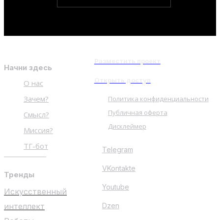
Разместить проект
Начни здесь
Открыть доступ
О нас
Зачем?
Политика конфиденциальности
Публичная оферта
Смысл?
Дисклеймер
Миссия?
ТГ-бот
Telegram
VKontakte
Тренды
Youtube
Искусственный
интеллект
Dzen