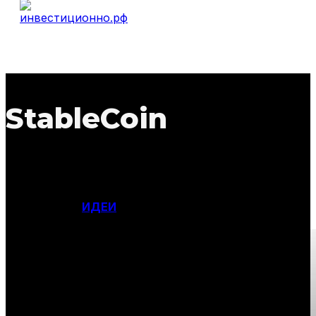
StableCoin
ИДЕИ
Фильтры