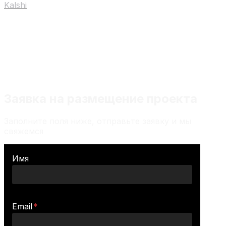
Kalshi
Любой материал на сайте не является
индивидуальной инвестиционной
рекомендацией
Заявка на размещение проекта
Заполните поля ниже, отправьте заявку и мы
свяжемся
Имя
Email
*