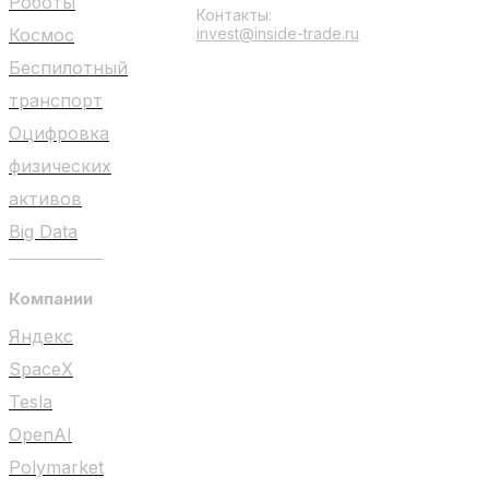
Роботы
Контакты:
Космос
invest@inside-trade.ru
Беспилотный
транспорт
Оцифровка
физических
активов
Big Data
Компании
Яндекс
SpaceX
Tesla
OpenAI
Polymarket