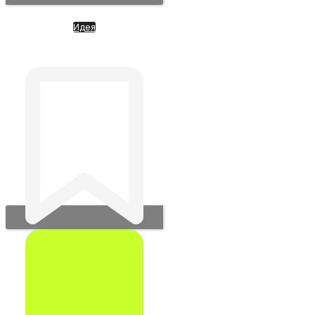
Идея
VAST DATA. Больше чем ИИ и
BigData. Новый подход к ИИ-
вычислениям