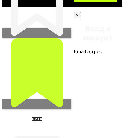
×
Вход в
аккаунт
Email адрес
Идея
FigureAi. Производитель
роботов полного цикла