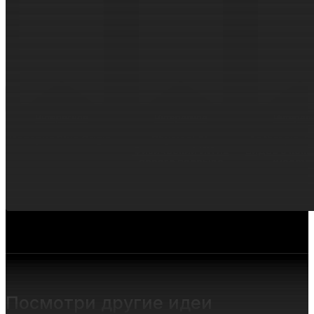
Интересное
Интересное
Интерес
История Blue Origin.
Physical AI.
Anthropic. 
Физический ИИ на
видео о ком
пороге прорыва
Bloomb
Посмотри другие идеи