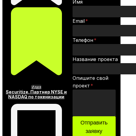
Имя
Email
*
Телефон
*
Название проекта
Опишите свой
проект
*
Идея
Securitize. Партнер NYSE и
NASDAQ по токенизации
Отправить
заявку