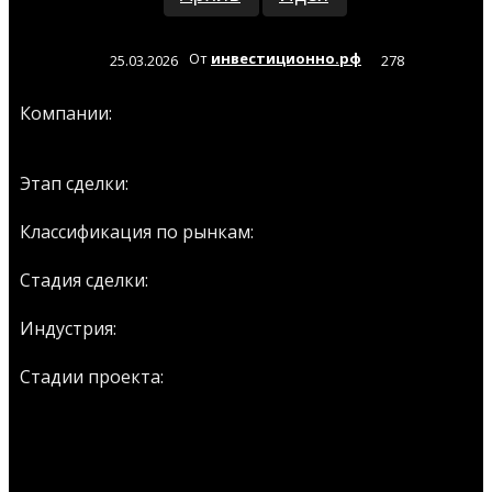
От
инвестиционно.рф
25.03.2026
278
NeuroXess
Компании:
Архив
Этап сделки:
Венчур
Классификация по рынкам:
Seed
Стадия сделки:
Brain and Computer interface
Индустрия:
Проект
Стадии проекта:
СОБЫТИЯ ПО ЭТОЙ ИДЕЕ