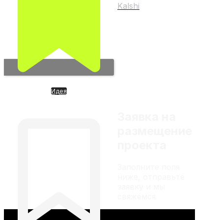
Kalshi
Любой материал на
сайте не является
индивидуальной
инвестиционной
рекомендацией
Идея
Проект «Прометей».
Следующий шаг развития ИИ
Заявка на
размещение
проекта
Заполните поля
ниже, отправьте
заявку и мы
свяжемся