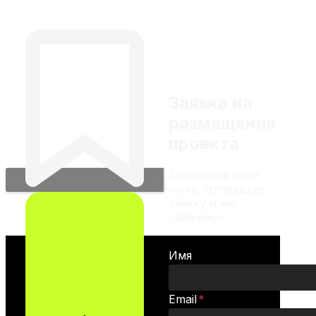
VAST DATA. Больше чем ИИ и
сайте не является
BigData. Новый подход к ИИ-
индивидуальной
вычислениям
инвестиционной
рекомендацией
Заявка на
размещение
проекта
Заполните поля
ниже, отправьте
заявку и мы
свяжемся
Имя
Email
*