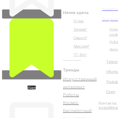
Размест
Начни здесь
Открыть
О нас
Зачем?
Поли
конф
Смысл?
Публ
Миссия?
Диск
ТГ-бот
Teleg
Тренды
VKont
Искусственный
Youtu
интеллект
Идея
Dzen
FigureAi. Производитель
Роботы
роботов полного цикла
Космос
Контакты:
invest@ins
Беспилотный