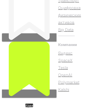
транспорт
Оцифровка
физических
активов
Big Data
Компании
Яндекс
SpaceX
Tesla
OpenAI
Polymarket
Kalshi
Идея
Любой материал на