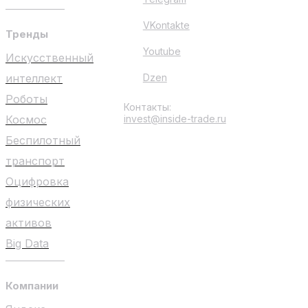
VKontakte
Тренды
Youtube
Искусственный
интеллект
Dzen
Роботы
Контакты:
Космос
invest@inside-trade.ru
Беспилотный
транспорт
Оцифровка
физических
активов
Big Data
Компании