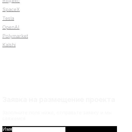
Яндекс
SpaceX
Tesla
OpenAI
Polymarket
Kalshi
Любой материал на сайте не является
индивидуальной инвестиционной
рекомендацией
Заявка на размещение проекта
Заполните поля ниже, отправьте заявку и мы
свяжемся
Имя