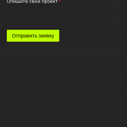
Опишите свой проект
*
Отправить заявку
×
Вход в аккаунт
Email адрес
Пароль
Only fill in if you are not human
Запомнить меня