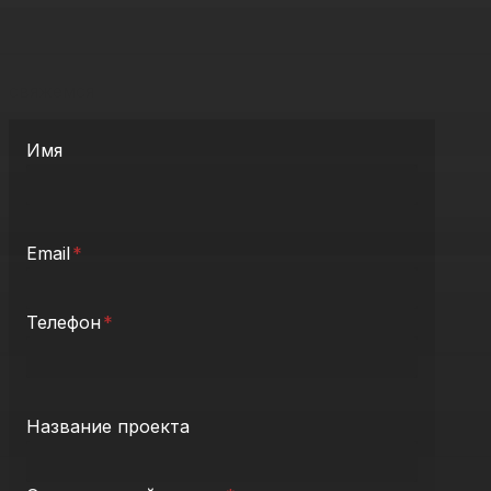
Заявка на размещение проекта
Заполните поля ниже, отправьте заявку и мы
свяжемся
Имя
Email
*
Телефон
*
Название проекта