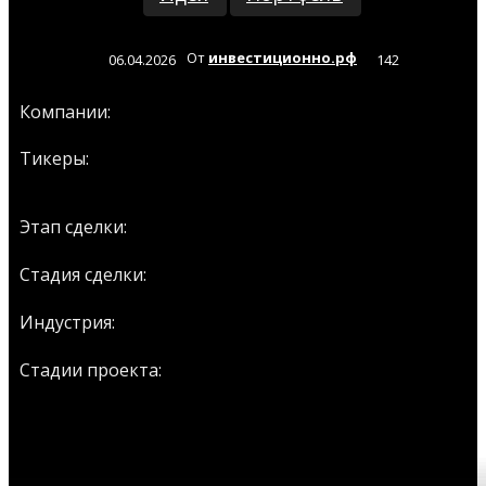
От
инвестиционно.рф
06.04.2026
142
SpaceX
Terafab
Tesla
xAI
Компании:
Тикеры:
TSLA
Пайплайн
Этап сделки:
Early stage
Стадия сделки:
AI
Robots
Selfdrive Auto
Индустрия:
Проект
Стадии проекта:
СОБЫТИЯ ПО ЭТОЙ ИДЕЕ