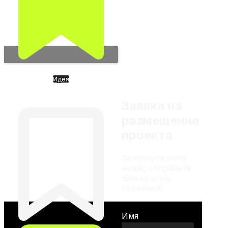
Любой материал на
сайте не является
индивидуальной
инвестиционной
рекомендацией
Идея
Проект «Прометей».
Следующий шаг развития ИИ
Заявка на
размещение
проекта
Заполните поля
ниже, отправьте
заявку и мы
свяжемся
Имя