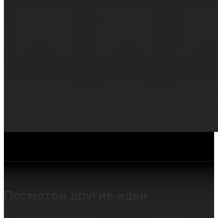
Интересное
Интересное
Интерес
История Blue Origin.
Physical AI.
Anthropic. 
Физический ИИ на
видео о ком
пороге прорыва
Bloomb
Посмотри другие идеи