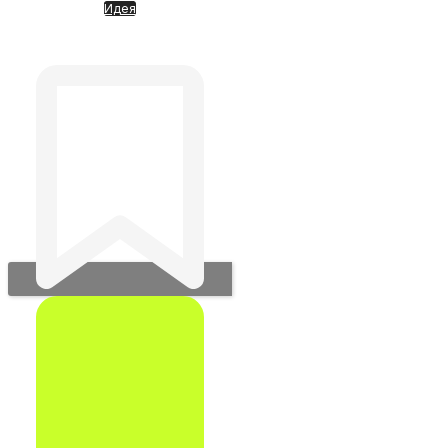
Идея
VAST DATA. Больше чем ИИ и
BigData. Новый подход к ИИ-
вычислениям