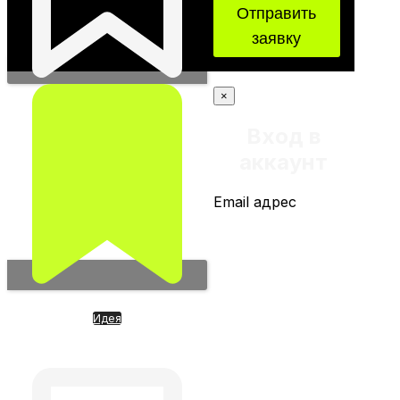
Отправить
заявку
×
Вход в
аккаунт
Email адрес
Идея
FigureAi. Производитель
роботов полного цикла