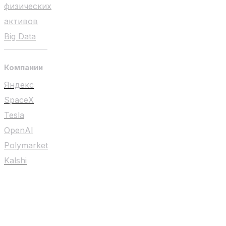
физических
активов
Big Data
Компании
Яндекс
SpaceX
Tesla
OpenAI
Polymarket
Kalshi
Любой материал на сайте не является
индивидуальной инвестиционной
рекомендацией