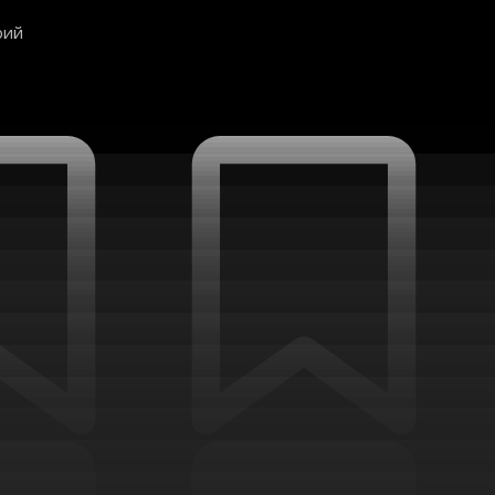
Prediction markets
рий