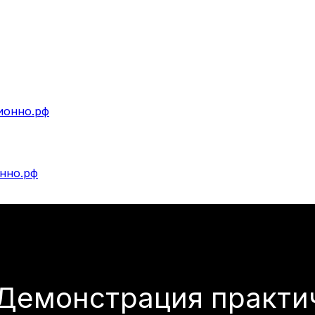
Наш портфель
Пайплайн
Обуче
Наш портфель
Пайплайн
Обучен
i. Демонстрация практ