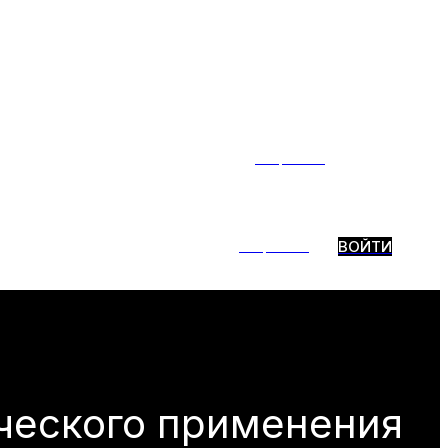
Тренды
ние
ТГ-бот
Избранное
ВОЙТИ
Тренды
ВОЙТИ
ие
ТГ-бот
Избранное
ического применения