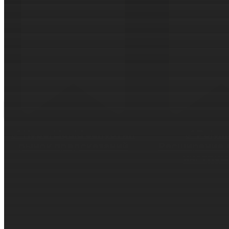
✅ HyperLiquid запустил
✅ Polym
рынок предсказаний
Расширение 
инструм
03.05.2026
HyperLiquid запустил прогнозы
22.04.
на изменение цены биткоина.
Kalshi и Polym
Это расширяет ассортимент
одновременно 
активов децентрализованной
скором запус
платформы. Пока доступен
бессроч
только один контракт. Логика...