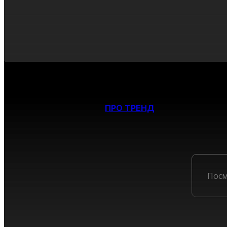
криптофьючерсам
базового актива б
ПРО ТРЕНД
Посм