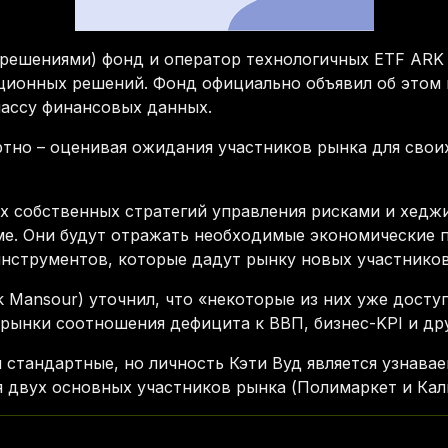
ешениями) фонд и оператор технологичных ETF ARK I
иционных решений. Фонд официально объявил об этом
лассу финансовых данных.
тно – оценивая ожидания участников рынка для свои
х собственных стратегий управления рисками и хедж
е. Они будут отражать необходимые экономические п
инструментов, которые дадут рынку новых участников
k Mansour) уточнил, что «некоторые из них уже дост
 рынки соотношения дефицита к ВВП, бизнес-KPI и дру
 стандартные, но личность Кэти Вуд является узнава
я двух основных участников рынка (Полимаркет и Кал