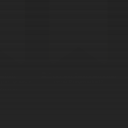
arket.
😀 Русский банк запустил
доступных
свой Polymarket?
ентов
08.04.2026
Сегодня обнаружили в
2026
приложении банка, где сами
arket почти
являемся клиентами, очень
объявили о
интересный
ке торгов
с
функционал...который позволяет
ными
купить баллы за рубли и