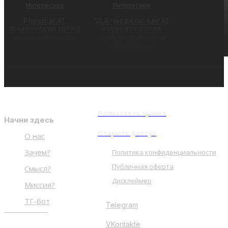
Интересное
Интересное
Physical AI.
VLA-модели: как AI
Физический ИИ на
научил роботов
пороге прорыва
видеть, думать и
действовать
Разместить проект
Начни здесь
Открыть доступ
О нас
Зачем?
Политика конфиденциальности
Публичная оферта
Смысл?
Дисклеймер
Миссия?
ТГ-бот
Telegram
VKontakte