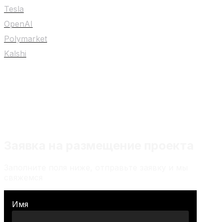
Tesla
OpenAI
Polymarket
Kalshi
Любой материал на сайте не является
индивидуальной инвестиционной
рекомендацией
Заявка на размещение проекта
Заполните поля ниже, отправьте заявку и мы
свяжемся
Имя