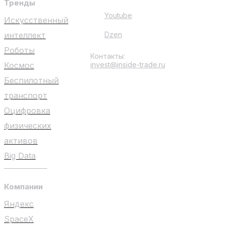
Тренды
Youtube
Искусственный
интеллект
Dzen
Роботы
Контакты:
Космос
invest@inside-trade.ru
Беспилотный
транспорт
Оцифровка
физических
активов
Big Data
Компании
Яндекс
SpaceX