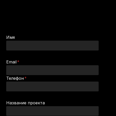
Заявка на размещение проекта
Заполните поля ниже, отправьте заявку и мы
свяжемся
Имя
Email
*
Телефон
*
Название проекта