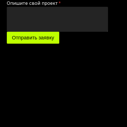
Опишите свой проект
*
Отправить заявку
×
Вход в аккаунт
Email адрес
Пароль
Only fill in if you are not human
Запомнить меня