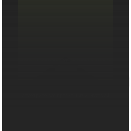
RWA. Превращает активы в цифру
Тренды
Посмотрите все проекты из индустрий
RWA