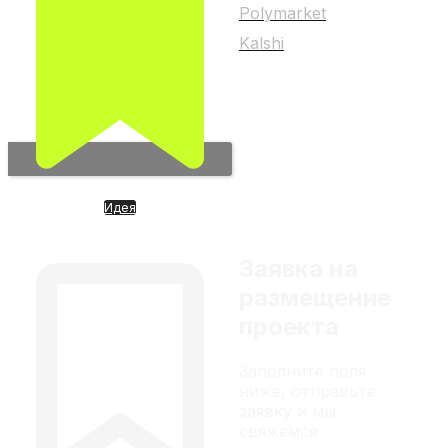
Polymarket
Kalshi
Любой материал на
сайте не является
индивидуальной
инвестиционной
рекомендацией
Идея
CIRCLE. Оператор
криптодоллара USDC
Заявка на
размещение
проекта
Заполните поля
ниже, отправьте
заявку и мы
свяжемся