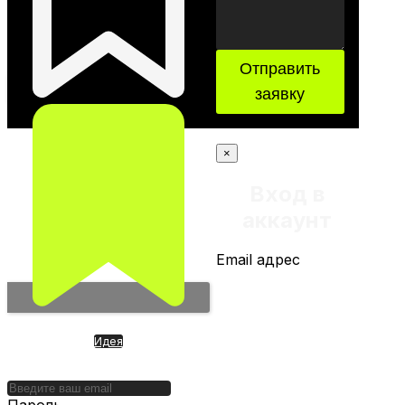
Отправить
заявку
×
Вход в
аккаунт
Email адрес
Идея
Securitize. Партнер NYSE и
NASDAQ по токенизации