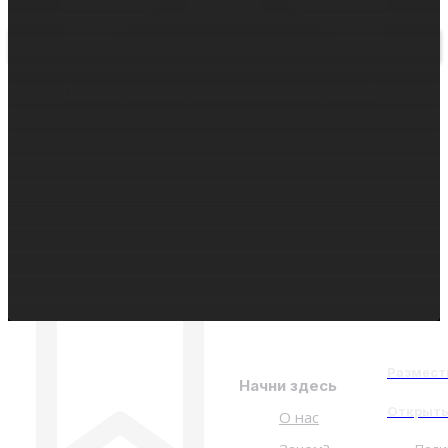
Посмотрите все проекты из индустрий
RWA
ПРОЕКТЫ ИЗ ИНДУСТРИЙ
Размест
Начни здесь
Открыть
О нас