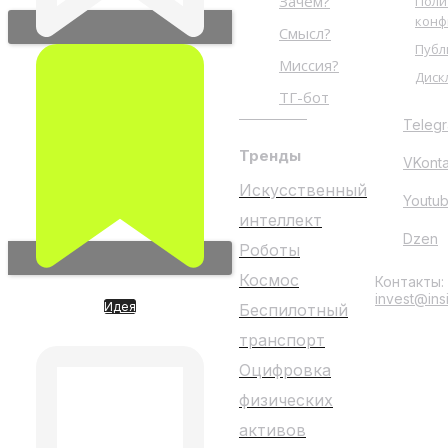
Зачем?
Поли
конф
Смысл?
Публ
Миссия?
Диск
ТГ-бот
Teleg
Тренды
VKont
Искусственный
Youtu
интеллект
Dzen
Роботы
Космос
Контакты:
invest@ins
Идея
Беспилотный
KRAKEN. Крипто биржа
транспорт
Оцифровка
физических
активов