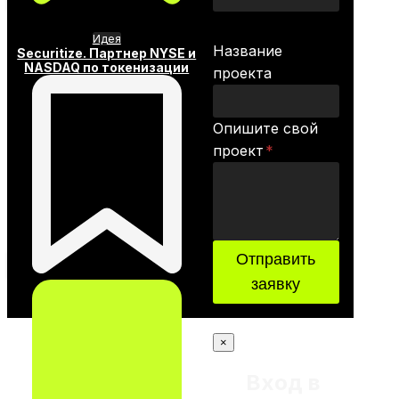
Идея
Название
Securitize. Партнер NYSE и
NASDAQ по токенизации
проекта
Опишите свой
проект
*
Отправить
заявку
×
Вход в