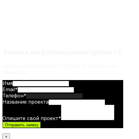
Любой материал на сайте не является
индивидуальной инвестиционной
рекомендацией
Заявка на размещение проекта
Заполните поля ниже, отправьте заявку и мы
свяжемся
Имя
Email
*
Телефон
*
Название проекта
Опишите свой проект
*
Отправить заявку
×