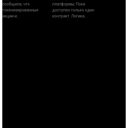
сообщила, что
платформы. Пока
токенизированные
доступен только один
акции и...
контракт. Логика...
АНАЛИТИКА
Нет постов для отображения
ИНТЕРЕСНОЕ
Нет постов для отображения