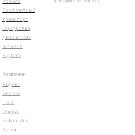
Космос
invest@inside-trade.ru
Беспилотный
транспорт
Оцифровка
физических
активов
Big Data
Компании
Яндекс
SpaceX
Tesla
OpenAI
Polymarket
Kalshi