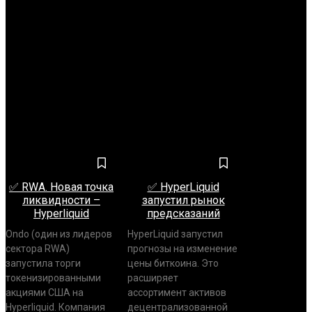
СОБЫТИЕ
Нет постов для отображения
НОВОСТИ
✅ RWA. Новая точка
✅ HyperLiquid
ликвидности –
запустил рынок
Hyperliquid
предсказаний
Ondo (один из лидеров
HyperLiquid запустил
сектора RWA)
прогнозы на изменение
запустила торги
цены биткоина. Это
токенизированными
расширяет
акциями США на
ассортимент активов
Hyperliquid. Компания
децентрализованной