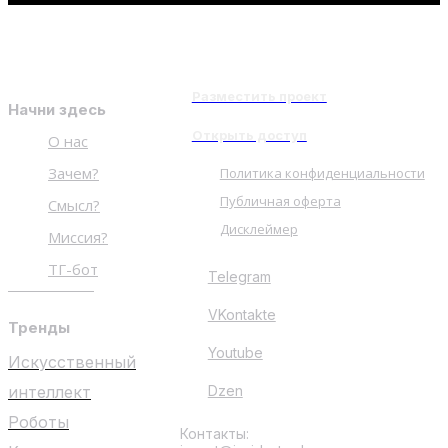
Разместить проект
Начни здесь
Открыть доступ
О нас
Зачем?
Политика конфиденциальности
Публичная оферта
Смысл?
Дисклеймер
Миссия?
ТГ-бот
Telegram
VKontakte
Тренды
Youtube
Искусственный
интеллект
Dzen
Роботы
Контакты: