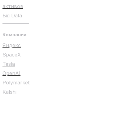
активов
Big Data
Компании
Яндекс
SpaceX
Tesla
OpenAI
Polymarket
Kalshi
Любой материал на сайте не является
индивидуальной инвестиционной
рекомендацией