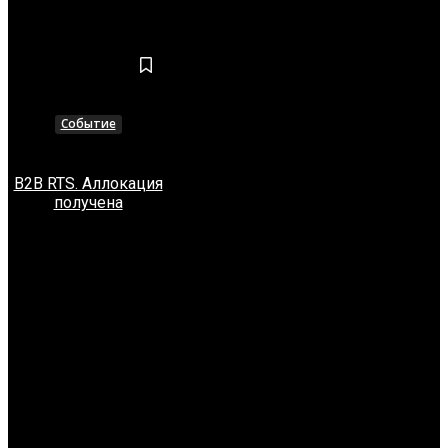
СОБЫТИЕ
Событие
B2B RTS. Аллокация
получена
НОВОСТИ
Нет постов для отображения
АНАЛИТИКА