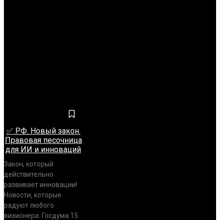
СОБЫТИЕ
Нет постов для отображения
НОВОСТИ
✅ РФ. Новый закон.
Правовая песочница
для ИИ и инноваций
Закон, который
действительно
развивает инновации!
Новости, которые
радуют любого
визионера. Госдума 15