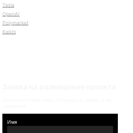
Tesla
OpenAI
Polymarket
Kalshi
Любой материал на сайте не является
индивидуальной инвестиционной
рекомендацией
Заявка на размещение проекта
Заполните поля ниже, отправьте заявку и мы
свяжемся
Имя