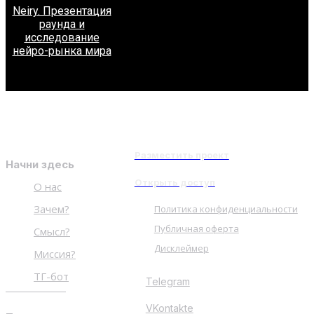
Neiry. Презентация
раунда и
исследование
нейро-рынка мира
Разместить проект
Начни здесь
Открыть доступ
О нас
Зачем?
Политика конфиденциальности
Публичная оферта
Смысл?
Дисклеймер
Миссия?
ТГ-бот
Telegram
VKontakte