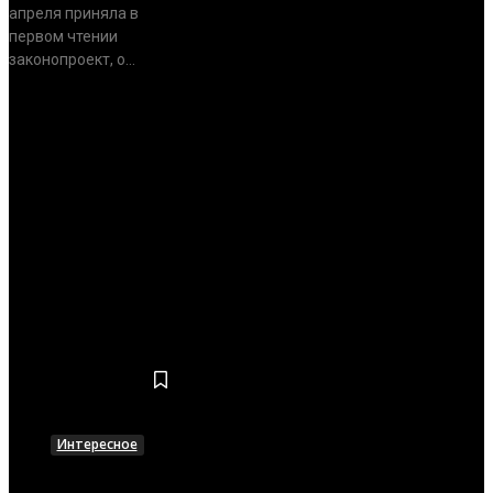
апреля приняла в
первом чтении
законопроект, о...
АНАЛИТИКА
Нет постов для отображения
ИНТЕРЕСНОЕ
Интересное