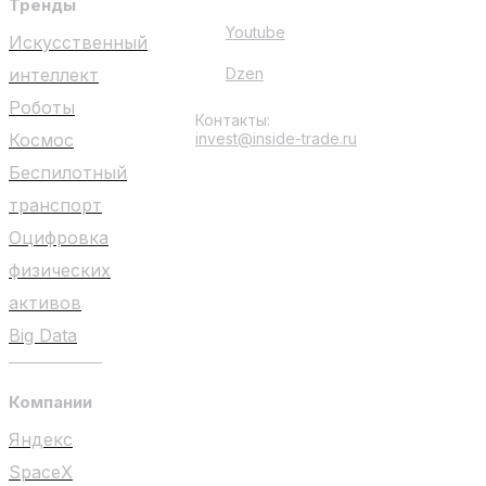
Тренды
Youtube
Искусственный
интеллект
Dzen
Роботы
Контакты:
Космос
invest@inside-trade.ru
Беспилотный
транспорт
Оцифровка
физических
активов
Big Data
Компании
Яндекс
SpaceX