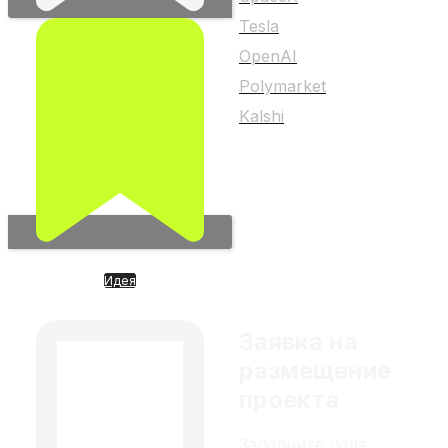
Tesla
OpenAI
Polymarket
Kalshi
Любой материал на
сайте не является
индивидуальной
инвестиционной
рекомендацией
Идея
Яндекс – гордость айти РФ
Заявка на
размещение
проекта
Заполните поля