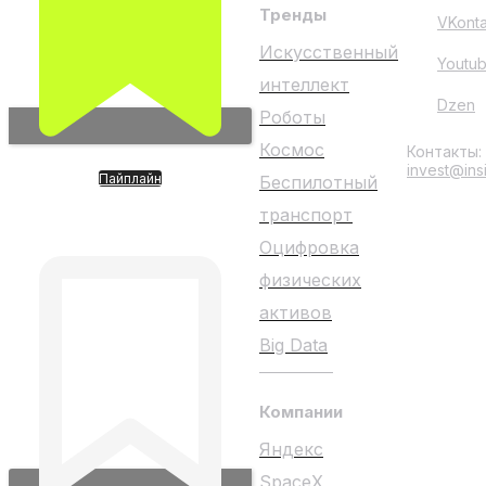
Тренды
VKont
Искусственный
Youtu
интеллект
Dzen
Роботы
Космос
Контакты:
invest@ins
Пайплайн
Беспилотный
XPENG. Компания с ИИ,
роботами, роботакси и
транспорт
летающим транспортом
Оцифровка
физических
активов
Big Data
Компании
Яндекс
SpaceX