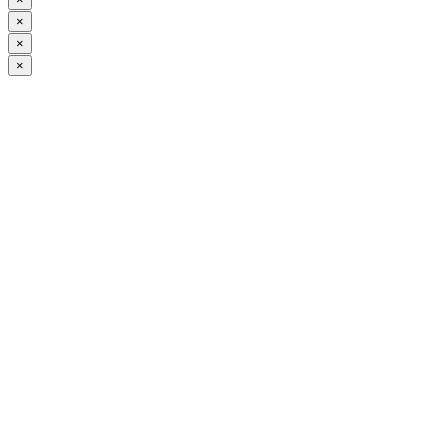
×
×
×