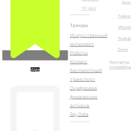
Диск
ТГ-бот
Teleg
Тренды
VKont
Искусственный
Youtu
интеллект
Dzen
Роботы
Космос
Контакты:
invest@ins
Идея
Беспилотный
Waymo такси от Google
(недоступно для сделок)
транспорт
Оцифровка
физических
активов
Big Data