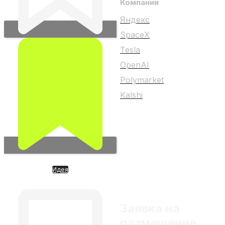
Компании
Яндекс
SpaceX
Tesla
OpenAI
Polymarket
Kalshi
Любой материал на
сайте не является
индивидуальной
инвестиционной
Идея
рекомендацией
CURSOR AI-редактор кода
Заявка на
размещение