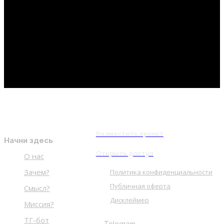
ИНТЕРЕСНОЕ
Нет постов для отображения
Разместить проект
Начни здесь
Открыть доступ
О нас
Зачем?
Политика конфиденциальности
Публичная оферта
Смысл?
Дисклеймер
Миссия?
ТГ-бот
Telegram