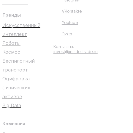
VKontakte
Тренды
Youtube
Искусственный
интеллект
Dzen
Роботы
Контакты:
Космос
invest@inside-trade.ru
Беспилотный
транспорт
Оцифровка
физических
активов
Big Data
Компании