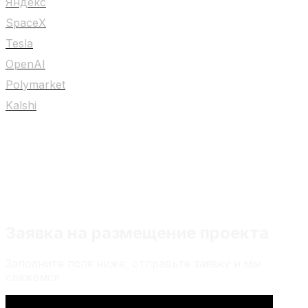
Яндекс
SpaceX
Tesla
OpenAI
Polymarket
Kalshi
Любой материал на сайте не является
индивидуальной инвестиционной
рекомендацией
Заявка на размещение проекта
Заполните поля ниже, отправьте заявку и мы
свяжемся