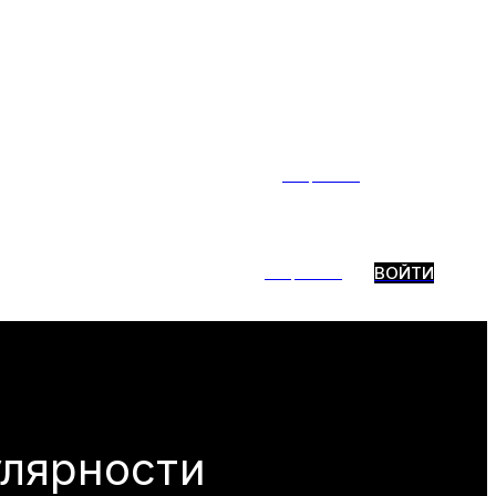
Тренды
ние
ТГ-бот
Избранное
ВОЙТИ
Тренды
ВОЙТИ
ие
ТГ-бот
Избранное
пулярности