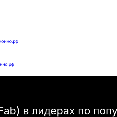
Наш портфель
Пайплайн
Обуче
Наш портфель
Пайплайн
Обучен
aFab) в лидерах по по