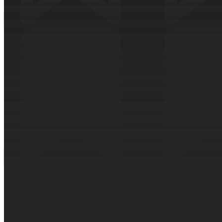
✅Южная Корея создает
✅ИИ в РФ. О
фонд будущего на базе
законопрое
налоговых доходов...
202