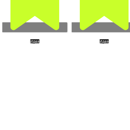
Идея
Идея
Яндекс – гордость айти РФ
Проект «Прометей».
Следующий шаг развит
ИИ