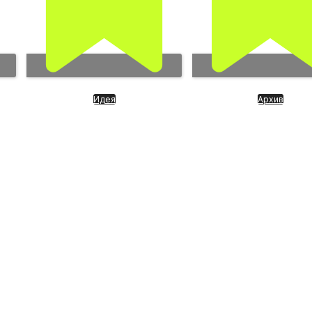
Идея
Архив
Сбербанк
DataBricks центры 
ия
для ИИ