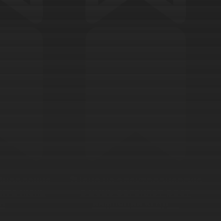
бновление
❓Цена на электроэнергию
кта июнь
в 2026 обгоняет рост
6
инфляции «год...