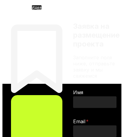
рекомендацией
Идея
Waymo такси от Google
(недоступно для сделок)
Заявка на
размещение
проекта
Заполните поля
ниже, отправьте
заявку и мы
свяжемся
Имя
Email
*