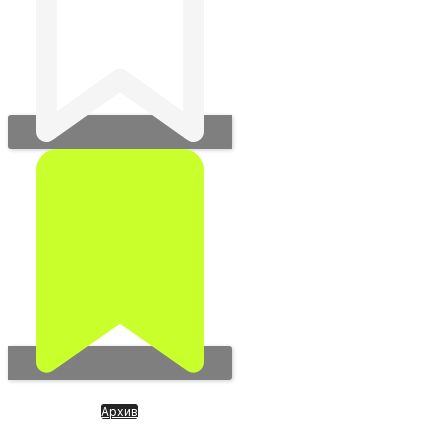
Архив
DataBricks центры данных
для ИИ