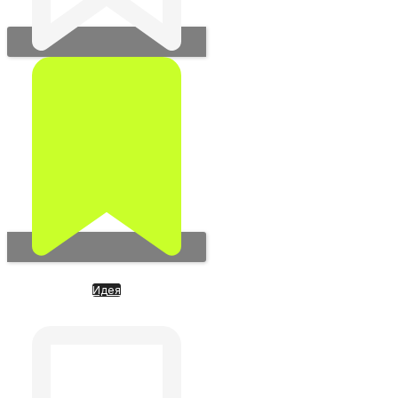
Идея
Crusoe. Дата-центры
полного цикла (неоклауд)