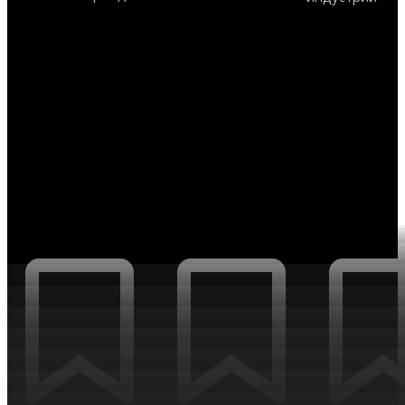
AI
Беспилотный транспорт
Биотехнологии
Big Data
Виртуальная реальность
BioTech
Искусственный интеллект
Космос
Data centre
Роботы
Сверхбыстрый интернет
Robots
Цифровые двойники
НОВОСТИ ТРЕНДОВ И ИНДУСТРИЙ