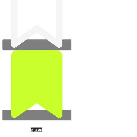
Архив
DataBricks центры данных