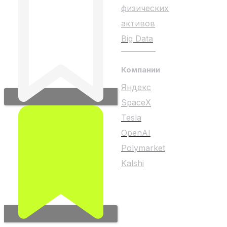
физических
активов
Big Data
Компании
Яндекс
SpaceX
Tesla
OpenAI
Polymarket
Kalshi
Любой материал на
сайте не является
индивидуальной