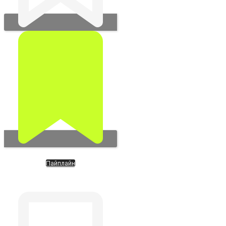
Пайплайн
XPENG. Компания с ИИ,
роботами, роботакси и
летающим транспортом