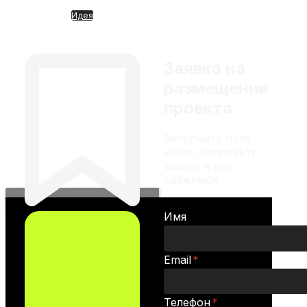
инвестиционной
Идея
рекомендацией
Crusoe. Дата-центры
полного цикла (неоклауд)
Заявка на
размещение
проекта
Заполните поля
ниже, отправьте
заявку и мы
свяжемся
Имя
Email
*
Телефон
*