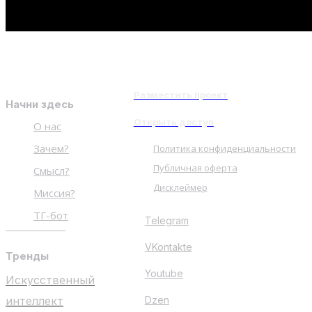
Разместить проект
Начни здесь
Открыть доступ
О нас
Зачем?
Политика конфиденциальности
Публичная оферта
Смысл?
Дисклеймер
Миссия?
ТГ-бот
Telegram
VKontakte
Тренды
Youtube
Искусственный
интеллект
Dzen