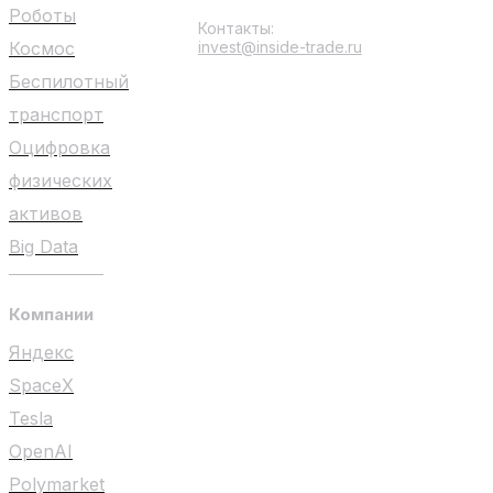
Роботы
Контакты:
Космос
invest@inside-trade.ru
Беспилотный
транспорт
Оцифровка
физических
активов
Big Data
Компании
Яндекс
SpaceX
Tesla
OpenAI
Polymarket