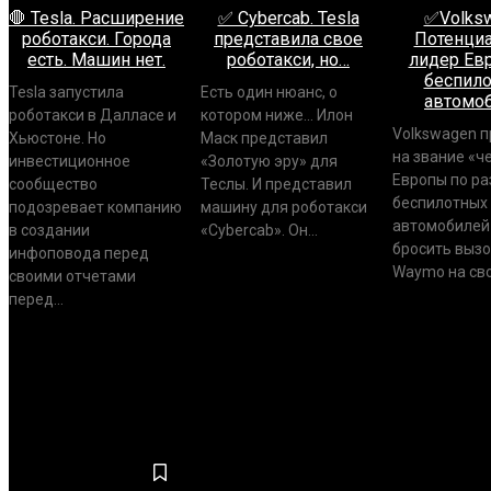
🛑 Tesla. Расширение
✅ Cybercab. Tesla
✅Volksw
роботакси. Города
представила свое
Потенци
есть. Машин нет.
роботакси, но…
лидер Ев
беспил
Tesla запустила
Есть один нюанс, о
автомо
роботакси в Далласе и
котором ниже... Илон
Volkswagen п
Хьюстоне. Но
Маск представил
на звание «ч
инвестиционное
«Золотую эру» для
Европы по ра
сообщество
Теслы. И представил
беспилотных
подозревает компанию
машину для роботакси
автомобилей 
в создании
«Cybercab». Он...
бросить вызо
инфоповода перед
Waymo на сво
своими отчетами
перед...
АНАЛИТИКА