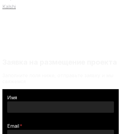
Kalshi
Любой материал на сайте не является
индивидуальной инвестиционной
рекомендацией
Заявка на размещение проекта
Заполните поля ниже, отправьте заявку и мы
свяжемся
Имя
Email
*