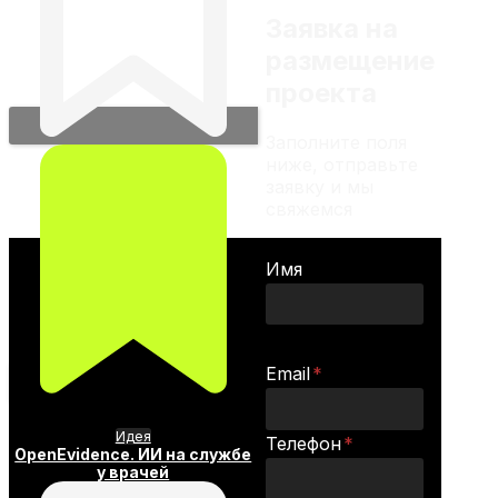
Заявка на
размещение
проекта
Заполните поля
ниже, отправьте
заявку и мы
свяжемся
Имя
Email
*
Идея
Телефон
*
OpenEvidence. ИИ на службе
у врачей