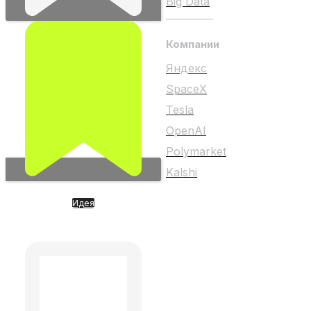
Big Data
Компании
Яндекс
SpaceX
Tesla
OpenAI
Polymarket
Kalshi
Идея
Waymo такси от Google
Любой материал на
(недоступно для сделок)
сайте не является
индивидуальной
инвестиционной
рекомендацией