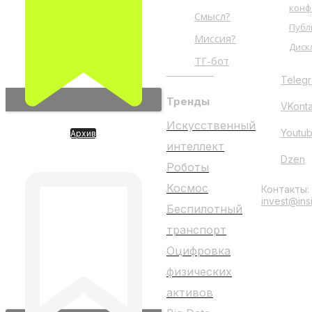
конф
Смысл?
Публ
Миссия?
Диск
ТГ-бот
Teleg
Тренды
VKont
Искусственный
Youtu
Архив
DataBricks центры данных
интеллект
для ИИ
Dzen
Роботы
Космос
Контакты:
invest@ins
Беспилотный
транспорт
Оцифровка
физических
активов