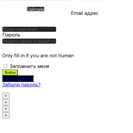
Пайплайн
Email адрес
XPENG. Компания с ИИ,
роботами, роботакси и
летающим транспортом
Пароль
Only fill in if you are not human
Запомнить меня
Регистрация
Забыли пароль?
×
×
×
×