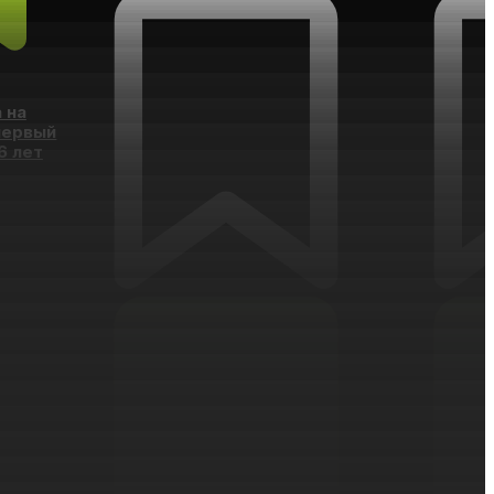
а на
первый
6 лет