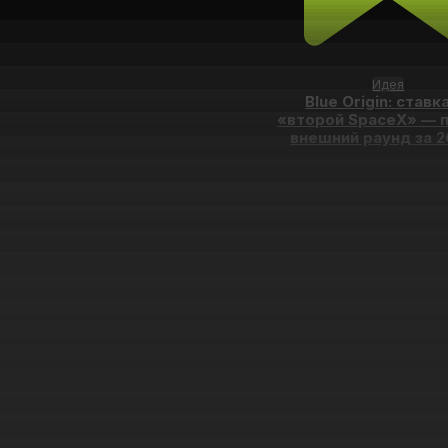
Идея
Blue Origin: ставк
«второй SpaceX» — 
внешний раунд за 2