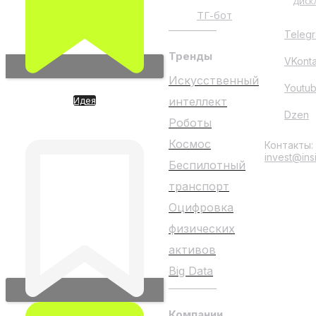
Диск
ТГ-бот
Teleg
Тренды
VKont
Искусственный
Youtu
интеллект
Идея
Спутник с гео-съемкой Made
Dzen
Роботы
in Russia
Космос
Контакты:
invest@ins
Беспилотный
транспорт
Оцифровка
физических
активов
Big Data
Компании