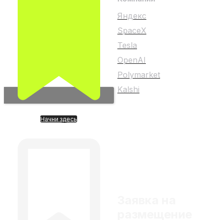
Яндекс
SpaceX
Tesla
OpenAI
Polymarket
Kalshi
Начни здесь
Любой материал на
Для кого?
сайте не является
индивидуальной
инвестиционной
рекомендацией
Заявка на
размещение