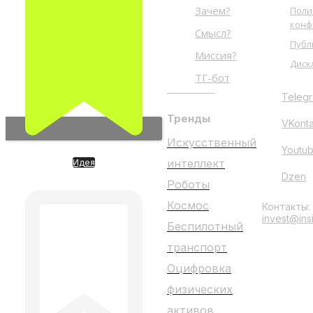
Зачем?
Поли
конф
Смысл?
Публ
Миссия?
Диск
ТГ-бот
Teleg
Тренды
VKont
Искусственный
Youtu
интеллект
Идея
Сбербанк
Dzen
Роботы
Космос
Контакты:
invest@ins
Беспилотный
транспорт
Оцифровка
физических
активов