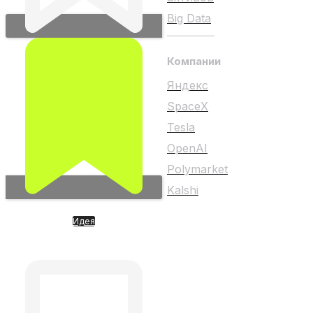
Big Data
Компании
Яндекс
SpaceX
Tesla
OpenAI
Polymarket
Kalshi
Идея
Terafab. Идея космической
Любой материал на
цивилизации
сайте не является
индивидуальной
инвестиционной
рекомендацией