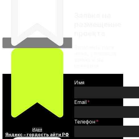
Заявка на
размещение
проекта
Заполните поля
ниже, отправьте
заявку и мы
свяжемся
Имя
Email
*
Телефон
*
Идея
Яндекс – гордость айти РФ