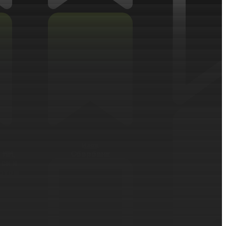
Идея
 ИИ,
Сбербанк
си и
ртом