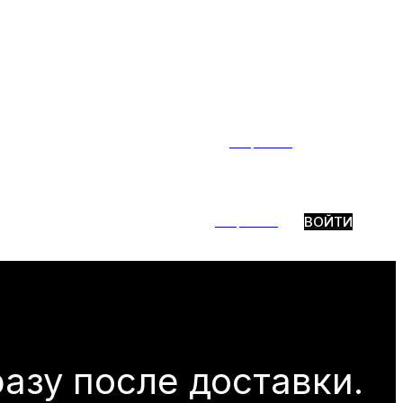
Тренды
ние
ТГ-бот
Избранное
ВОЙТИ
Тренды
ВОЙТИ
ие
ТГ-бот
Избранное
разу после доставки.