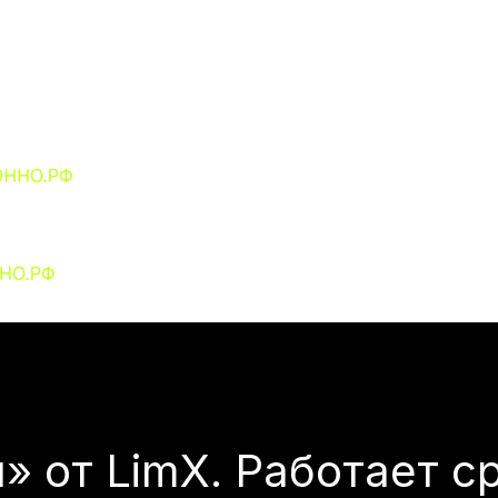
Наш портфель
Пайплайн
Обуче
Наш портфель
Пайплайн
Обучен
» от LimX. Работает с