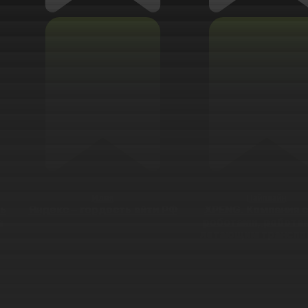
Идея
Пайплайн
ль
Яндекс – гордость айти РФ
XPENG. Компания с
а
роботами, роботак
летающим транспо