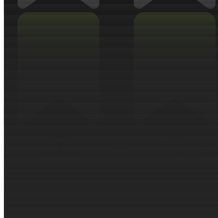
Идея
Идея
Terafab. Идея космической
FigureAi. Производите
цивилизации
роботов полного цикл