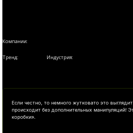
LimX Dynamics
Компании:
Роботы
Robots
Тренд:
Индустрия:
Если честно, то немного жутковато это выглядит
происходит без дополнительных манипуляций! Эт
коробки».